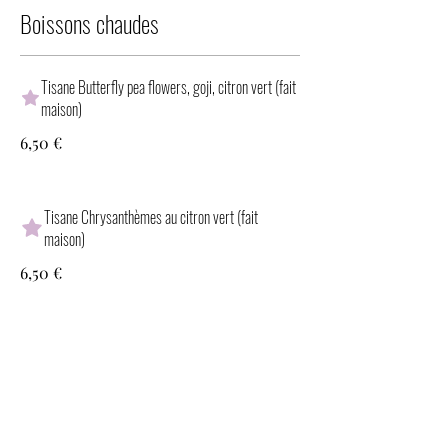
Boissons chaudes
Tisane Butterfly pea flowers, goji, citron vert (fait
maison)
6,50 €
Tisane Chrysanthèmes au citron vert (fait
maison)
6,50 €
Matcha au lait de coco sucré (fait maison)
8 €