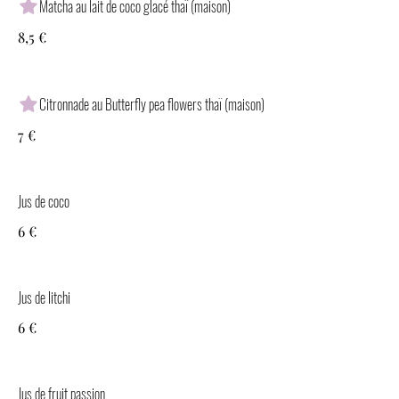
Matcha au lait de coco glacé thaï (maison)
8,5 €
Citronnade au Butterfly pea flowers thaï (maison)
7 €
Jus de coco
6 €
Jus de litchi
6 €
Jus de fruit passion