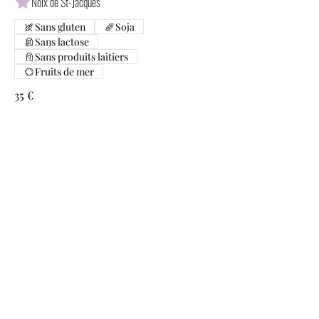
Noix de St-Jacques
Sans gluten
Soja
Sans lactose
Sans produits laitiers
Fruits de mer
35 €
Accompagnements
Riz jasmin nature
3,5 €
Riz au lait de coco
4,5 €
Tom Kha Kai
Soupe de poulet à la crème de coco,
galanga, citron vert
Sans gluten
Poisson
Sans lactose
Sans produits laitiers
Soja