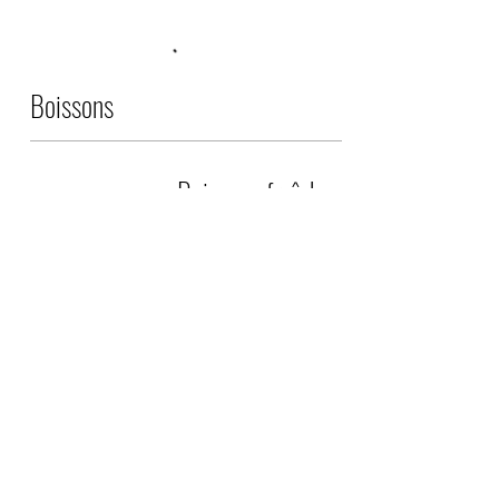
Boissons
Boissons fraîches
Boissons chaudes