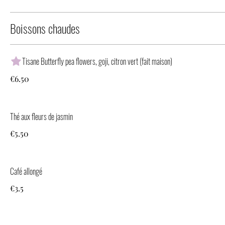
Boissons chaudes
Tisane Butterfly pea flowers, goji, citron vert (fait maison)
€6.50
Thé aux fleurs de jasmin
€5.50
Café allongé
€3.5