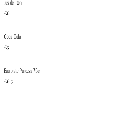
Jus de litchi
€6
Coca-Cola
€5
Eau plate Purezza 75cl
€6.5