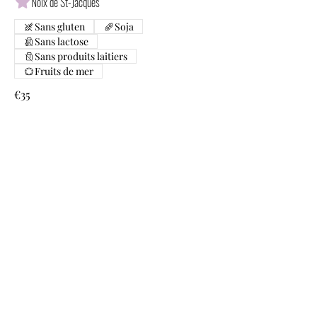
Noix de St-Jacques
Sans gluten
Soja
Sans lactose
Sans produits laitiers
Fruits de mer
€35
Accompagnements
Riz jasmin nature
€3.5
Riz au lait de coco
€4.5
Tom Kha Kai
Soupe de poulet à la crème de coco,
galanga, citron vert
Sans gluten
Poisson
Sans lactose
Sans produits laitiers
Soja