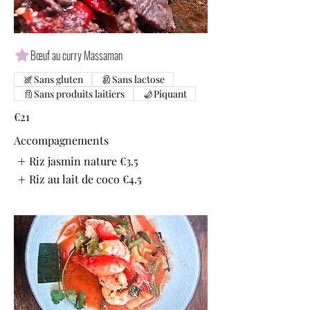
Bœuf au curry Massaman
Sans gluten
Sans lactose
Sans produits laitiers
Piquant
€21
Accompagnements
Riz jasmin nature
€3.5
Riz au lait de coco
€4.5