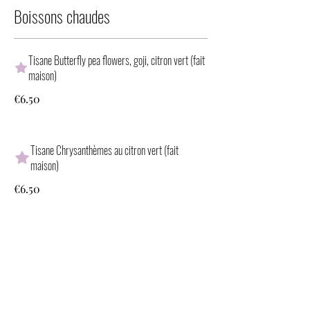
Boissons chaudes
Tisane Butterfly pea flowers, goji, citron vert (fait
maison)
€6.50
Tisane Chrysanthèmes au citron vert (fait
maison)
€6.50
Matcha au lait de coco sucré (fait maison)
€8